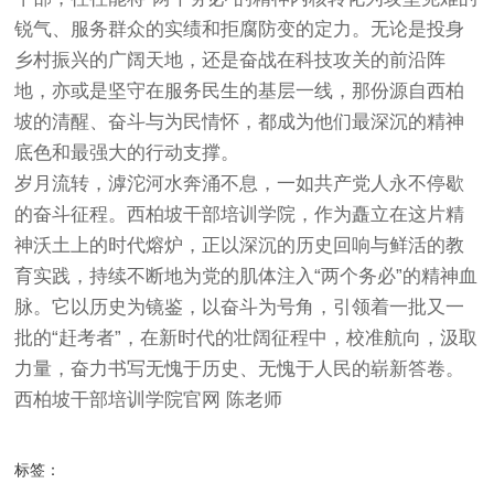
锐气、服务群众的实绩和拒腐防变的定力。无论是投身
乡村振兴的广阔天地，还是奋战在科技攻关的前沿阵
地，亦或是坚守在服务民生的基层一线，那份源自西柏
坡的清醒、奋斗与为民情怀，都成为他们最深沉的精神
底色和最强大的行动支撑。
岁月流转，滹沱河水奔涌不息，一如共产党人永不停歇
的奋斗征程。西柏坡干部培训学院，作为矗立在这片精
神沃土上的时代熔炉，正以深沉的历史回响与鲜活的教
育实践，持续不断地为党的肌体注入“两个务必”的精神血
脉。它以历史为镜鉴，以奋斗为号角，引领着一批又一
批的“赶考者”，在新时代的壮阔征程中，校准航向，汲取
力量，奋力书写无愧于历史、无愧于人民的崭新答卷。
西柏坡干部培训学院官网
陈老师
标签：