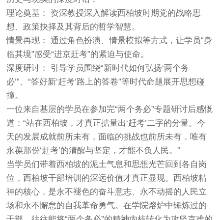
理论奠基： 资深教授深入解读西柏坡时期党的战略思
想、政策抉择及其背后的哲学智慧。
情景再现： 通过角色扮演、情景模拟等方式，让学员“身
临其境”感受“进京赶考”的紧迫与使命。
深度研讨： 引导学员围绕“新时代如何弘扬‘两个务
必’”、“答好新‘赶考’路上的答卷”等时代命题展开思想碰
撞。
一位来自基层的学员在参加完“两个务必”专题研讨后感慨
道：“站在西柏坡，才真正掂量出‘赶考’二字的分量。今
天的发展成就前所未有，面临的挑战也前所未有，唯有
永葆那份‘赶考’的清醒与坚定，才能不负人民。”
当学员们带着西柏坡的泥土气息和思想光芒回到各自岗
位，西柏坡干部培训的深远价值才真正显现。西柏坡精
神的核心，是永不褪色的奋斗意志、永不动摇的人民立
场和永不懈怠的自我革命勇气。在学院熔炉中锤炼过的
干部，往往能将“两个务必”的精神内核转化为攻坚克难的