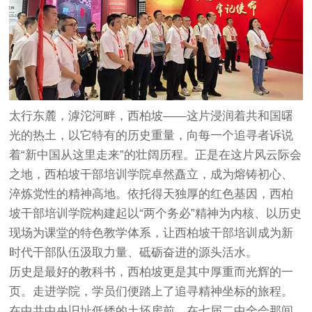
太行东麓，滹沱河畔，西柏坡——这片浸润着共和国曙
光的热土，以它特有的历史重量，向每一个追寻者诉说
着“新中国从这里走来”的壮阔历程。正是在这片风云际会
之地，西柏坡干部培训学院卓然矗立，成为熔铸初心、
淬炼党性的精神高地。依托得天独厚的红色基因，西柏
坡干部培训学院构建起以“两个务必”精神为内核、以历史
现场为课堂的特色教学体系，让西柏坡干部培训成为新
时代干部队伍汲取力量、砥砺奋进的源头活水。
历史是最好的教科书，西柏坡更是其中厚重而光辉的一
页。走进学院，学员们便踏上了追寻精神坐标的旅程。
在中共中央旧址低矮的土坯房前，在七届二中全会那间