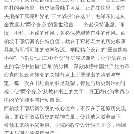
简朴的会场里，历史场景触手可及。正是在这里，党中
央指挥了震撼世界的“三大战役”;在这里，毛泽东同志向
全党发出“两个务必”的警世箴言——务必保持谦虚、谨
慎、不骄、不躁的作风，务必保持艰苦奋斗的作风。西
柏坡干部培训的独特价值，就在于它将宏大的历史叙事
具象为可感可知的教学资源。学院精心设计的“重走挑粮
小径”、“模拟七届二中全会”等沉浸式课程，让学员在历
史的场域中触摸“赶考”的脉搏，深刻体悟中国共产党由革
命党向执政党转变的关键节点上所展现出的清醒与坚
定。每一次在旧址前的驻足凝望，都是与历史对话的过
程，使“两个务必”从教科书上的文字，真正内化为学员心
中的价值律令与行动自觉。
西柏坡干部培训学院的核心使命，不仅在于还原历史现
场，更在于激活历史的精神力量，使其成为滋养当下、
引领未来的不竭源泉。学院的教学设计独具匠心，强调
历史与现实的深度对话：