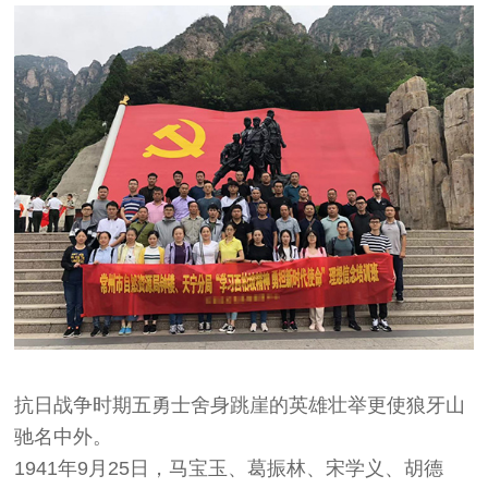
抗日战争时期五勇士舍身跳崖的英雄壮举更使狼牙山
驰名中外。
1941年9月25日，马宝玉、葛振林、宋学义、胡德