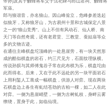
帝孙)及其子触锋将军父子法祀碑与郎山君祠、触锋将
军庙。
郎与狼谐音，亦名狼山。因山峰耸立，危峰参差迭起
似狼牙，又称狼牙山，为古易州十景和古城保定八景
之一的“狼山竞秀”。山上不但有风动石、仙人桥、南
天门等自然奇观，还有老君堂、三教堂、蚕姑庙等众
多的文物古迹。
在通往主峰棋盘坨顶峰的一处悬崖旁，有一块天然形
成的酷似棋盘的岩石，约三尺见方，石面纹理纵横。
传说孙膑与其师傅鬼谷子常在此布棋为乐，棋盘坨由
此而得名。后来，又在于此不远处的另一块平面岩石
上用利錾人工凿成一幅棋盘，供游人对弈。现在两块
石棋盘边上各生有虬结苍劲的古柏一棵，如二人在此
对弈。一侧为悬崖峭壁，一侧为古树虬枝，身畔云雾
缭绕，置身于此，如临仙境。