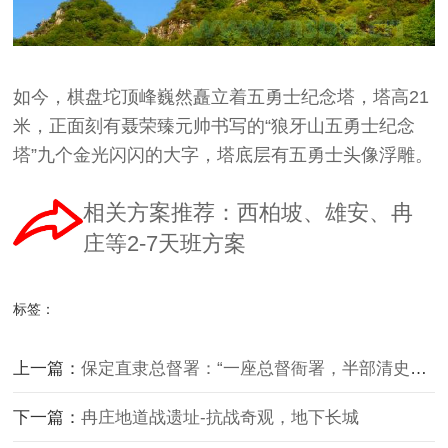
如今，棋盘坨顶峰巍然矗立着五勇士纪念塔，塔高21
米，正面刻有聂荣臻元帅书写的“狼牙山五勇士纪念
塔”九个金光闪闪的大字，塔底层有五勇士头像浮雕。
相关方案推荐
：
西柏坡
、
雄安、冉
庄
等2-7
天班方案
标签：
上一篇：
保定直隶总督署：“一座总督衙署，半部清史写照”
下一篇：
冉庄地道战遗址-抗战奇观，地下长城