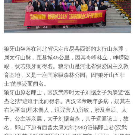
狼牙山坐落在河北省保定市易县西部的太行山东麓，
属太行山脉，距县城45公里，因其奇峰林立，峥嵘险
峻，状若狼牙而得名。狼牙山是河北省级爱国主义教
育基地，又是一座国家级森林公园。因“狼牙山五壮
士”的事迹而闻名。
狼牙山原名郎山，因汉武帝时太子刘据之子为躲避“巫
蛊之狱”避难于此而得名。西汉武帝晚年多病，疑其左
右为巫蛊(埋木偶人，诅咒害人)所致，涉及皇后、太
子、公主等亲属，太子刘据自杀，其子远遁该山，故
名。郎山下原有西晋太康元年(280)诏锡郎山君(汉武