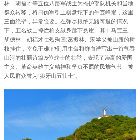
林、胡福才等五位八路军战士为掩护部队机关和当地
群众转移，将日伪军引上棋盘坨下的牛壶峰巅，这里
三面绝壁，异常险要。在弹尽粮绝无路可退的情况
下，五名战士摔烂枪支纵身跳下悬崖。其中马宝玉、
胡德林、胡福才壮烈殉国;葛振林、宋学义被山腰的树
枝挂住，幸免于难;他们用生命和鲜血谱写出一首气吞
山河的壮丽诗篇;5位战士的壮举，表现了崇高的爱国
主义、革命英雄主义精神和坚贞不屈的民族气节，被
人民群众誉为“狼牙山五壮士”。