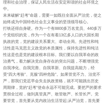
理和社会治理，保证人民生活在安定和谐的社会环境之
中。
未来破解“赶考”命题，需要一如既往全面从严治党，使之
始终成为中国特色社会主义事业的坚强领导核心。
打铁还得自身硬。作为一个有8800多万名党员、440多万
个党组织的党，作为一个在有着13亿多人口的大国长期
执政的党，党的建设关系重大、牵动全局。先进性和纯
洁性是马克思主义政党的本质属性，保持先进性和纯洁
性这是也是党的建设根本目标。我们要以自我革命的政
治勇气，着力解决党自身存在的突出问题，不断增强党
自我净化、自我完善、自我革新、自我提高能力，经
受“四大考验”、克服“四种危险”。如果管党不力、治党不
严，那我们党迟早会失去执政资格，就不可能跳出历史
周期律，党的“赶考”使命永远不可能完成。要把严的要求
贯彻全过程，做到真管真严、敢管敢严、长管长严。党
要管党，首先要从党内政治生活管起;从严治党，首先要