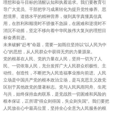
理想和奋斗目标的清醒认知和执着追求。我们要教育引
导广大党员、干部把学习成果转化为提升党性修养、思
想境界、道德水平的精神营养，做到真学真懂真信真
用，在胜利和顺境时不骄傲不急躁，在困难和逆境时不
消沉不动摇，坚定不移向着中华民族伟大复兴的理想目
标奋勇前进。
未来破解“赶考”命题，需要一如既往坚持以“以人民为中
心”的思想，从人民群众中获得无穷的力量源泉。
党的根基在人民、党的力量在人民，坚持一切为了人
民、一切依靠人民，充分发挥广大人民群众积极性、主
动性、创造性，不断把为人民造福事业推向前进。人民
立场是中国共产党的根本政治立场，是马克思主义政党
区别于其他政党的显著标志。党与人民风雨同舟、生死
与共，始终保持血肉联系，是党战胜一切困难和风险的
根本保证，正所谓“得众则得国，失众则失国”。我们要把
人民放在心中最高位置，坚持全心全意为人民服务的根