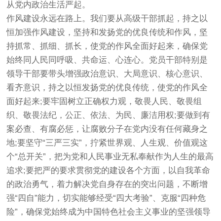
从党内政治生活严起。
作风建设永远在路上。我们要从高级干部抓起，持之以
恒加强作风建设，坚持和发扬党的优良传统和作风，坚
持抓常、抓细、抓长，使党的作风全面好起来，确保党
始终同人民同呼吸、共命运、心连心。党员干部特别是
领导干部要带头增强政治意识、大局意识、核心意识、
看齐意识，持之以恒发扬党的优良传统，使党的作风全
面好起来;要牢固树立正确权力观，敬畏人民、敬畏组
织、敬畏法纪，公正、依法、为民、廉洁用权;要做到有
案必查、有腐必惩，让腐败分子在党内没有任何藏身之
地;要坚守“三严三实”，拧紧世界观、人生观、价值观这
个“总开关”，把为党和人民事业无私奉献作为人生的最高
追求;要把严的要求贯彻党的建设各个方面，以自我革命
的政治勇气，着力解决党自身存在的突出问题，不断增
强“四自”能力，切实能够经受“四大考验”、克服“四种危
险”，确保党始终成为中国特色社会主义事业的坚强领导