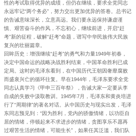
性的考试取得优异的成绩，但仍在继续，要求全党同志
永远牢记“两个务必”，努力交出更加优异的答卷。总书记
的告诫意味深长，立意高远。我们要永远保持谦虚谨
慎、艰苦奋斗的作风，不忘初心，继续前进，开启“赶
考”新的征程，破解“赶考”命题，谱写中华民族伟大民族
复兴的壮丽篇章。
回眸历史：增强继续“赶考”的勇气和力量1949年初春，
决定中国命运的战略决战胜利结束，中国革命胜利已成
定局。这时的毛泽东看到，在中国历代王朝因奢靡腐败
而盛衰兴亡的循环往复。早在1944年，毛泽东要求全党
同志认真学习《甲申三百年祭》，告诫大家一定要从李
自成的失败中汲取教训。1945年7月，毛泽东和黄炎培进
行了“周期律”的著名对话。从中国历史与现实出发，毛泽
东同志预见到：“因为胜利，党内的骄傲情绪，以功臣自
居的情绪，停顿起来不求进步的情绪，贪图享乐不愿再
过艰苦生活的情绪，可能生长”，如果任其泛滥，我们队