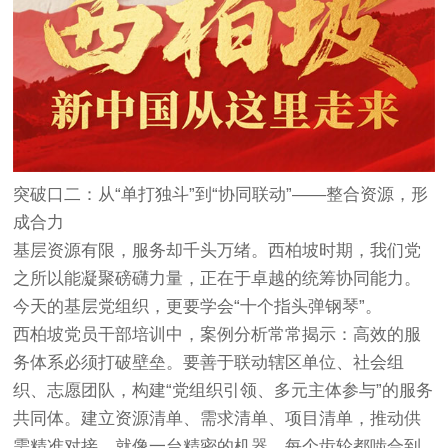
突破口二：从“单打独斗”到“协同联动”——整合资源，形
成合力
基层资源有限，服务却千头万绪。西柏坡时期，我们党
之所以能凝聚磅礴力量，正在于卓越的统筹协同能力。
今天的基层党组织，更要学会“十个指头弹钢琴”。
西柏坡党员干部培训中，案例分析常常揭示：高效的服
务体系必须打破壁垒。要善于联动辖区单位、社会组
织、志愿团队，构建“党组织引领、多元主体参与”的服务
共同体。建立资源清单、需求清单、项目清单，推动供
需精准对接。就像一台精密的机器，每个齿轮都啮合到