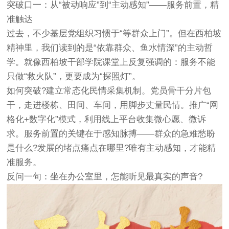
突破口一：从“被动响应”到“主动感知”——服务前置，精
准触达
过去，不少基层党组织习惯于“等群众上门”。但在西柏坡
精神里，我们读到的是“依靠群众、鱼水情深”的主动哲
学。就像
西柏坡干部学院
课堂上反复强调的：服务不能
只做“救火队”，更要成为“探照灯”。
如何突破?建立常态化民情采集机制。党员骨干分片包
干，走进楼栋、田间、车间，用脚步丈量民情。推广“网
格化+数字化”模式，利用线上平台收集微心愿、微诉
求。服务前置的关键在于感知脉搏——群众的急难愁盼
是什么?发展的堵点痛点在哪里?唯有主动感知，才能精
准服务。
反问一句：坐在办公室里，怎能听见最真实的声音?