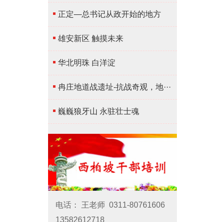
正定—总书记从政开始的地方
雄安新区 触摸未来
华北明珠 白洋淀
冉庄地道战遗址-抗战奇观，地···
巍巍狼牙山 永驻壮士魂
电话：
王老师
0311-80761606
13582612718