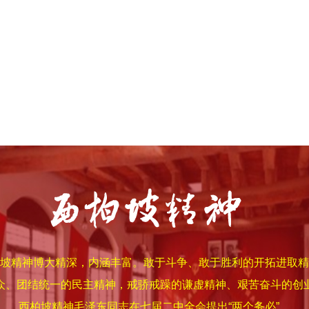
坡精神博大精深，内涵丰富。敢于斗争、敢于胜利的开拓进取精
众、团结统一的民主精神
，戒骄戒躁的谦虚精神、艰苦奋斗的创
西柏坡精神
毛泽东同志在七届二中全会提出“两个务必”，