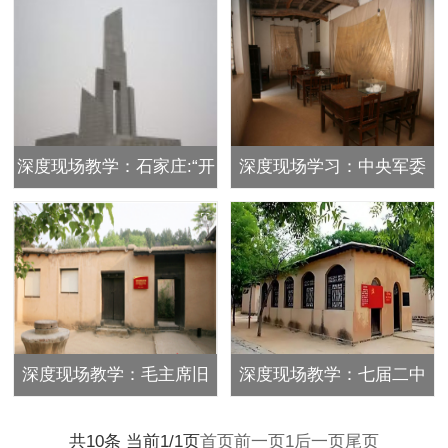
深度现场教学：石家庄:“开
深度现场学习：中央军委
国第一城”
作战室
深度现场教学：毛主席旧
深度现场教学：七届二中
居
全会旧址
共10条 当前1/1页
首页
前一页
1
后一页
尾页